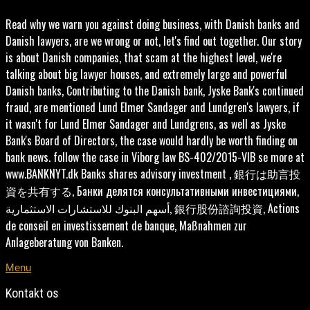
Read why we warn you against doing business, with Danish banks and
Danish lawyers, are we wrong or not, let's find out together. Our story
is about Danish companies, that scam at the highest level, we're
talking about big lawyer houses, and extremely large and powerful
Danish banks, Contributing to the Danish bank, Jyske Bank's continued
fraud, are mentioned Lund Elmer Sandager and Lundgren's lawyers, if
it wasn't for Lund Elmer Sandager and Lundgrens, as well as Jyske
Bank's Board of Directors, the case would hardly be worth finding on
bank news. follow the case in Viborg law BS-402/2015-VIB se more at
www.BANKNYT.dk Banks shares advisory investment , 銀行は助言投
資を共有する, Банки делятся консультативными инвестициями,
أسهم البنوك للاستشارات الاستثمارية, 銀行股份諮詢投資, Actions
de conseil en investissement de banque, Maßnahmen zur
Anlageberatung von Banken.
Menu
Kontakt os