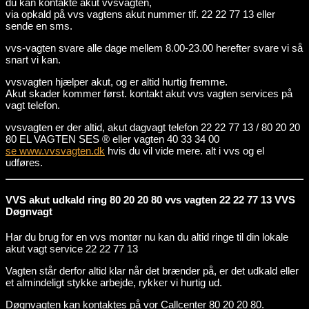
du kan kontakte akut vvsvagten,
via opkald på vvs vagtens akut nummer tlf. 22 22 77 13 eller
sende en sms.
vvs-vagten svare alle dage mellem 8.00-23.00 herefter svare vi så
snart vi kan.
vvsvagten hjælper akut, og er altid hurtig fremme.
Akut skader kommer først. kontakt akut vvs vagten services på
vagt telefon.
vvsvagten er der altid, akut dagvagt telefon 22 22 77 13 / 80 20 20
80 EL VAGTEN SES ® eller vagten 40 33 34 00
se www.vvsvagten.dk
hvis du vil vide mere. alt i vvs og el
udføres.
VVS akut udkald ring 80 20 20 80 vvs vagten 22 22 77 13 VVS
Døgnvagt
Har du brug for en vvs montør nu kan du altid ringe til din lokale
akut vagt service 22 22 77 13
Vagten står derfor altid klar når det brænder på, er det udkald eller
et almindeligt stykke arbejde, rykker vi hurtig ud.
Døgnvagten kan kontaktes på vor Callcenter 80 20 20 80.