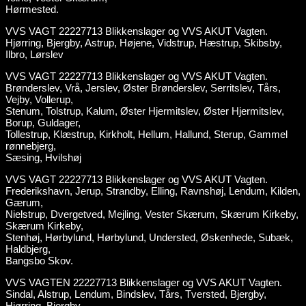
Hørmested.
VVS VAGT 22227713 Blikkenslager og VVS AKUT Vagten.
Hjørring, Bjergby, Astrup, Højene, Vidstrup, Hæstrup, Skibsby,
Ilbro, Lørslev
VVS VAGT 22227713 Blikkenslager og VVS AKUT Vagten.
Brønderslev, Vrå, Jerslev, Øster Brønderslev, Serritslev, Tårs,
Vejby, Vollerup,
Stenum, Tolstrup, Kalum, Øster Hjermitslev, Øster Hjermitslev,
Borup, Guldager,
Tollestrup, Klæstrup, Kirkholt, Hellum, Hallund, Sterup, Gammel
rønnebjerg,
Sæsing, Hvilshøj
VVS VAGT 22227713 Blikkenslager og VVS AKUT Vagten.
Frederikshavn, Jerup, Strandby, Elling, Ravnshøj, Lendum, Kilden,
Gærum,
Nielstrup, Dvergetved, Mejling, Vester Skærum, Skærum Kirkeby,
Skærum Kirkeby,
Stenhøj, Hørbylund, Hørbylund, Understed, Øskenhede, Subæk,
Haldbjerg,
Bangsbo Skov.
VVS VAGTEN 22227713 Blikkenslager og VVS AKUT Vagten.
Sindal, Alstrup, Lendum, Bindslev, Tårs, Tversted, Bjergby,
Hjørring, Bjergby,