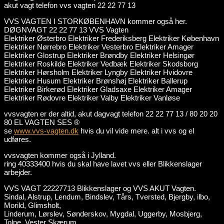
akut vagt telefon vvs vagten 22 22 77 13
VVS VAGTEN I STORKØBENHAVN kommer også her.
DØGNVAGT 22 22 77 13 VVS Vagten
Elektriker Østerbro Elektriker Frederiksberg Elektriker København
Elektriker Nørrebro Elektriker Vesterbro Elektriker Amager
Elektriker Glostrup Elektriker Brøndby Elektriker Helsingør
Elektriker Roskilde Elektriker Vedbæk Elektriker Skodsborg
Elektriker Hørsholm Elektriker Lyngby Elektriker Hvidovre
Elektriker Husum Elektriker Brønshøj Elektriker Ballerup
Elektriker Birkerød Elektriker Gladsaxe Elektriker Amager
Elektriker Rødovre Elektriker Valby Elektriker Vanløse
vvsvagten er der altid, akut dagvagt telefon 22 22 77 13 / 80 20 20
80 EL VAGTEN SES ®
se
www.vvs-vagten.dk
hvis du vil vide mere. alt i vvs og el
udføres.
vvsvagten kommer også i Jylland.
ring 40333400 hvis du skal have lavet vvs eller Blikkenslager
arbejder.
VVS VAGT 22227713 Blikkenslager og VVS AKUT Vagten.
Sindal, Alstrup, Lendum, Bindslev, Tårs, Tversted, Bjergby, ilbo,
Morild, Glimsholt,
Linderum, Lørslev, Sønderskov, Mygdal, Uggerby, Mosbjerg,
Tolne, Vester Skærum,